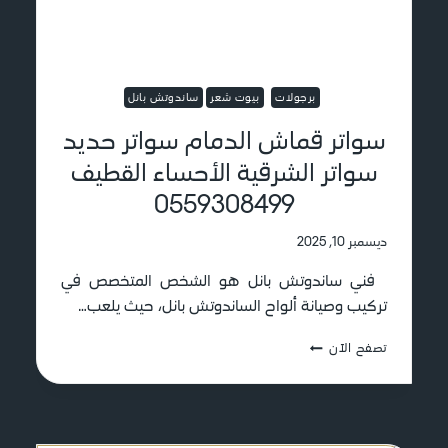
ا
ا
ا
ل
و
ل
م
ل
س
ن
ا
ا
ا
ت
برجولات
بيوت شعر
ساندوتش بانل
ل
س
ع
د
ب
ا
سواتر قماش الدمام سواتر حديد
م
م
ا
سواتر الشرقية الأحساء القطيف
ه
م
0559308499
ت
ر
م
ديسمبر 10, 2025
ي
فني ساندوتش بانل هو الشخص المتخصص في
م
و
تركيب وصيانة ألواح الساندوتش بانل، حيث يلعب…
ت
ش
س
تصفح الآن
ط
و
ي
ا
ب
ت
ا
ر
ل
ق