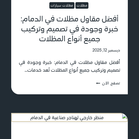
ا
ف
مظلات
مظلات سيارات
ء
ي
ا
أفضل مقاول مظلات في الدمام:
ل
خبرة وجودة في تصميم وتركيب
د
م
جميع أنواع المظلات
ا
م
ديسمبر 12, 2025
:
خ
أفضل مقاول مظلات في الدمام: خبرة وجودة في
ب
تصميم وتركيب جميع أنواع المظلات تُعد خدمات…
ر
ة
أ
تصفح الآن
و
ف
ج
ض
و
ل
د
م
ة
ق
ف
ا
ي
و
م
ل
ش
م