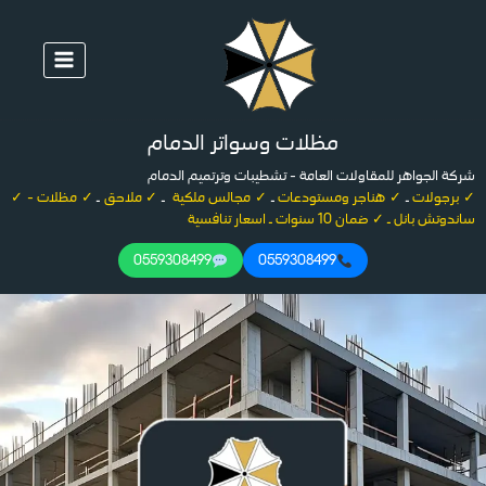
لتجاوز
لى
لمحتوى
مظلات وسواتر الدمام
شركة الجواهر للمقاولات العامة - تشطيبات وترتميم الدمام
✓ برجولات
ـ
✓ هناجر ومستودعات
ـ
✓ مجالس ملكية
ـ
✓ ملاحق
ـ
✓ مظلات - ✓
ساندوتش بانل ـ ✓ ضمان 10 سنوات ـ اسعار تنافسية
0559308499
0559308499