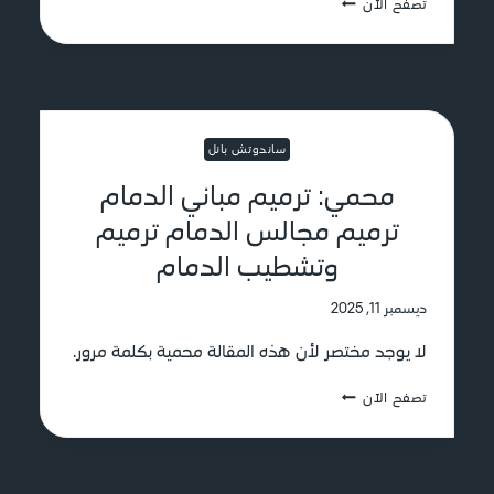
تصفح الآن
ف
ف
ي
ض
ت
ل
ص
م
م
ق
ي
ا
م
ساندوتش بانل
و
و
ل
ت
محمي: ترميم مباني الدمام
ه
ر
ن
ترميم مجالس الدمام ترميم
ك
ا
ي
وتشطيب الدمام
ج
ب
ر
ج
ف
ديسمبر 11, 2025
م
ي
ي
لا يوجد مختصر لأن هذه المقالة محمية بكلمة مرور.
ا
ع
ل
أ
م
د
تصفح الآن
ن
ح
م
و
م
ا
ا
ي
م
ع
:
:
ا