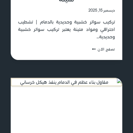
ل
ق
ديسمبر 15, 2025
ط
ي
تركيب سواتر خشبية وحديدية بالدمام | تشطيب
ف
احترافي ومواد متينة يعتبر تركيب سواتر خشبية
:
وحديدية…
ت
ر
ت
ك
تصفح الآن
ر
ي
ك
ب
ي
ا
ب
ح
س
ت
و
ر
ا
ا
ت
ف
ر
ي
خ
ل
ش
م
ب
ظ
ي
ل
ة
ا