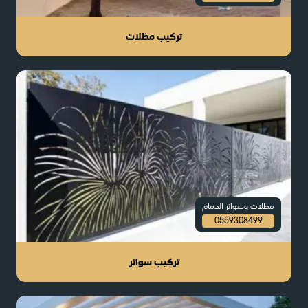
تركيب مظلات
مظلات وسواتر الدمام
0559308499
تركيب سواتر