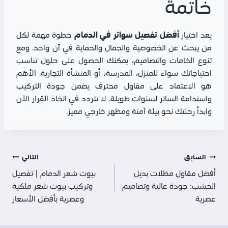
خاتمة
أفضل تفصيل سواتر في الدمام
يعد اختيار
خطوة مهمة لكل
من يبحث عن الخصوصية والجمال والحماية في آن واحد. ومع
تنوع الخامات والتصاميم، يمكنك الحصول على حلول تناسب
احتياجاتك سواء للمنزل، المدرسة، أو المنشأة التجارية. الأهم
هو الاعتماد على مقاول محترف يضمن جودة التركيب
واستدامة الساتر لسنوات طويلة. لا تتردد في اتخاذ القرار الآن
وابدأ رحلتك نحو بيئة آمنة ومظهر خارجي مميز.
تصفّح
السابق
التالي
أفضل مقاول مظلات بديل
بيوت شعر الدمام | تفصيل
المقالات
الخشب: جودة عالية وتصاميم
وتركيب بيوت شعر ملكية
عصرية
وعصرية بأفضل الأسعار