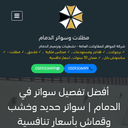
لتجاوز
لى
لمحتوى
مظلات وسواتر الدمام
شركة الجواهر للمقاولات العامة - تشطيبات وترتميم الدمام
✓ برجولات
ـ
✓ هناجر ومستودعات
ـ
✓ مجالس ملكية
ـ
✓ ملاحق
ـ
✓ مظلات - ✓
ساندوتش بانل ـ ✓ ضمان 10 سنوات ـ اسعار تنافسية
0559308499
0559308499
أفضل تفصيل سواتر في
الدمام | سواتر حديد وخشب
وقماش بأسعار تنافسية