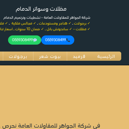
لتجاوز
مظلات وسواتر الدمام
لى
لمحتوى
شركة الجواهر للمقاولات العامة - تشطيبات وترتميم الدمام
✓ برجولات
ـ
✓ هناجر ومستودعات
ـ
✓ مجالس ملكية
ـ
✓ مل
✓ مظلات - ✓ ساندوتش بانل ـ ✓ ضمان 10 سنوات ـ اسعار تنافسية
0559308499
0559308499
الرئيسية
قرميد
بيوت شعر
برجولات
في شركة الجواهر للمقاولات العامة نحرص