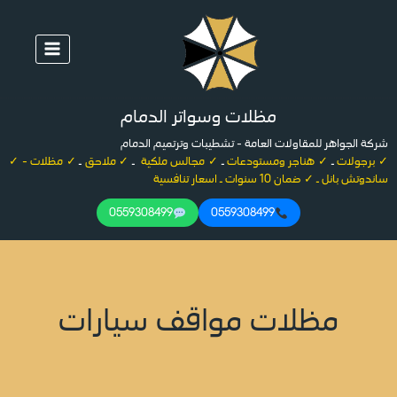
لتجاوز
لى
لمحتوى
مظلات وسواتر الدمام
شركة الجواهر للمقاولات العامة - تشطيبات وترتميم الدمام
✓ برجولات
ـ
✓ هناجر ومستودعات
ـ
✓ مجالس ملكية
ـ
✓ ملاحق
ـ
✓ مظلات - ✓
ساندوتش بانل ـ ✓ ضمان 10 سنوات ـ اسعار تنافسية
0559308499
0559308499
مظلات مواقف سيارات