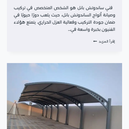
فني ساندوتش بانل هو الشخص المتخصص في تركيب
وصيانة ألواح الساندوتش بانل، حيث يلعب دورًا حيويًا في
ضمان جودة التركيب وفعالية العزل الحراري. يتمتع هؤلاء
الفنيون بخبرة واسعة في…
سواتر
إقرأ المزيد
قماش
الدمام
سواتر
حديد
سواتر
الشرقية
الأحساء
القطيف
0559308499